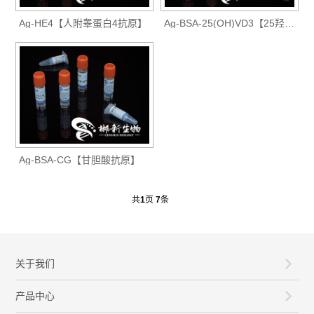
Ag-HE4【人附睾蛋白4抗原】
Ag-BSA-25(OH)VD3【25羟基维生素D3抗原】
Ag-BSA-CG【甘胆酸抗原】
共
1
页
7
条
关于我们
产品中心