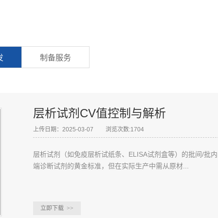
发
制备服务
层析试剂CV值控制与解析
上传日期：2025-03-07
浏览次数:1704
层析试剂（如免疫层析试纸条、ELISA试剂盒等）的批间/批
端诊断试剂的黄金标准，但在实际生产中需从原材...
立即下载
>>